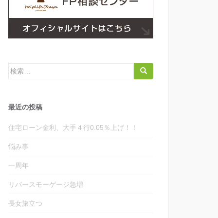
検
索:
最近の投稿
住宅ローン金利、大手４行0.05％上げ！！
悩み事
一周年
リバースモーゲージ急増
長女旅立つ