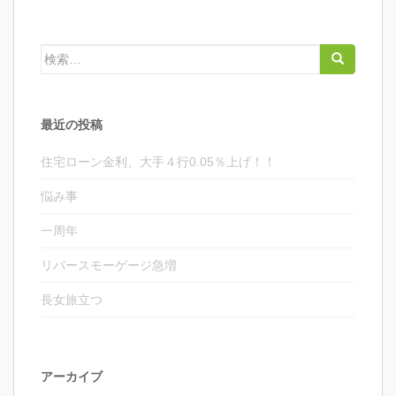
検
索:
最近の投稿
住宅ローン金利、大手４行0.05％上げ！！
悩み事
一周年
リバースモーゲージ急増
長女旅立つ
アーカイブ