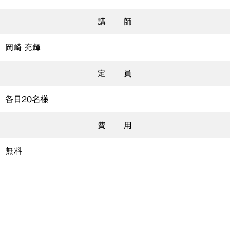
講 師
岡崎 充輝
定 員
各日20名様
費 用
無料